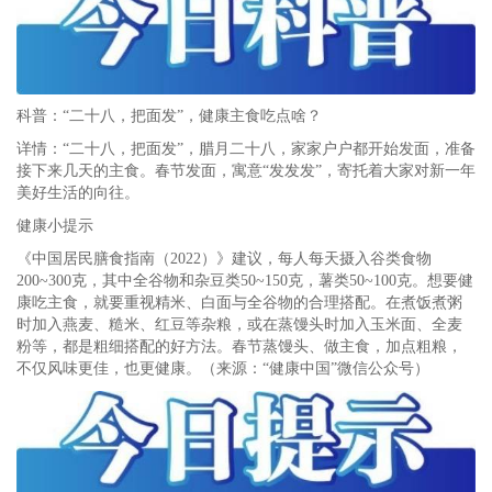
科普：“二十八，把面发”，健康主食吃点啥？
详情：“二十八，把面发”，腊月二十八，家家户户都开始发面，准备
接下来几天的主食。春节发面，寓意“发发发”，寄托着大家对新一年
美好生活的向往。
健康小提示
《中国居民膳食指南（2022）》建议，每人每天摄入谷类食物
200~300克，其中全谷物和杂豆类50~150克，薯类50~100克。想要健
康吃主食，就要重视精米、白面与全谷物的合理搭配。在煮饭煮粥
时加入燕麦、糙米、红豆等杂粮，或在蒸馒头时加入玉米面、全麦
粉等，都是粗细搭配的好方法。春节蒸馒头、做主食，加点粗粮，
不仅风味更佳，也更健康。（来源：“健康中国”微信公众号）