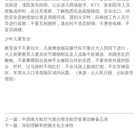
流前进，谨防发生踩踏。公众进入商场超市、KTV、影剧院等人员
密集场所时，应注意观察、了解熟悉应急疏散路线、安全出口、消
防安全器材摆放位置及周围环境。遇到火灾时，应根据工作人员引
导进行疏散，不要互相拥挤，逃生时不贪恋财物、不乘坐电梯、不
盲目跳楼。
少年儿童安全
教育孩子不要玩火。儿童燃放烟花爆竹应尽量在大人陪同下进行，
大人则要教育儿童勿在可燃物附近及人流集中处燃放、勿随意乱扔
鞭炮。不要攀爬阳台或伸手去够阳台外的东西，不要倚靠外露的阳
台、栏杆。过马路时不闯红灯，不在马路上嬉戏打闹，不在车辆盲
区、车库出入口等危险区域内玩耍。（来源：@人民日报、@应急管
理部）
上一篇：
中国南方航空与塞尔维亚航空签署谅解备忘录
下一篇：
深刻理解和把握文化主体性