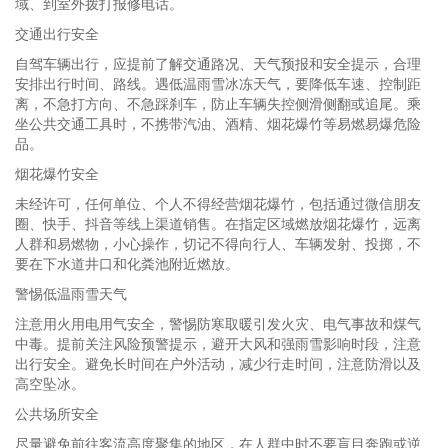
域、到室外拨打报修电话。
交通出行安全
自驾车辆出行，应提前了解交通路况、天气预报和安全提示，合理
安排出行时间、路线。遇低温雨雪冰冻天气，要降低车速、控制距
离，不急打方向、不急踩刹车，防止车辆失控侧滑侧翻或追尾。乘
坐公共交通工具时，不携带汽油、酒精、烟花爆竹等易燃易爆危险
品。
烟花爆竹安全
未经许可，任何单位、个人不得经营烟花爆竹，包括通过微信朋友
圈、快手、抖音等线上渠道销售。在指定区域燃放烟花爆竹，远离
人群和易燃物，小心操作，切记不得向行人、车辆发射、投掷，不
要在下水道井口和化粪池附近燃放。
警惕低温雨雪天气
注意用火用电用气安全，警惕防寒取暖引发火灾、电气事故和煤气
中毒。提前关注风险预警提示，避开大风和强雨雪影响时段，注意
出行安全。避免长时间在户外活动，减少行走时间，注意防滑以及
高空坠冰。
公共场所安全
尽量避免前往客流高度聚集的地区，在人群中时不要盲目奔跑或逆