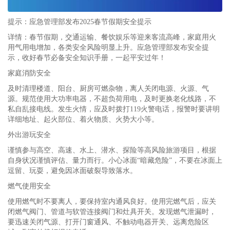
提示：应急管理部发布2025春节假期安全提示
详情：春节假期，交通运输、餐饮娱乐等迎来客流高峰，家庭用火
用气用电增加，各类安全风险明显上升。应急管理部发布安全提
示，收好春节必备安全知识手册，一起平安过年！
家庭消防安全
及时清理楼道、阳台、厨房可燃杂物，离人关闭电源、火源、气
源。规范使用大功率电器，不超负荷用电，及时更换老化线路，不
私自乱接电线。发生火情，应及时拨打119火警电话，报警时要讲明
详细地址、起火部位、着火物质、火势大小等。
外出游玩安全
谨慎参与高空、高速、水上、潜水、探险等高风险旅游项目，根据
自身状况谨慎评估、量力而行。小心冰面“暗藏危险”，不要在冰面上
逗留、玩耍，避免因冰面破裂导致落水。
燃气使用安全
使用燃气时不要离人，要保持室内通风良好。使用完燃气后，应关
闭燃气阀门、管道与软管连接阀门和灶具开关。发现燃气泄漏时，
要迅速关闭气源、打开门窗通风、不触动电器开关、远离危险区