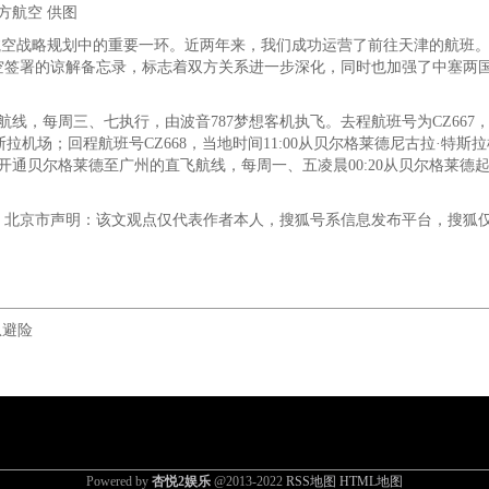
方航空 供图
航空战略规划中的重要一环。近两年来，我们成功运营了前往天津的航班。
航空签署的谅解备忘录，标志着双方关系进一步深化，同时也加强了中塞两
线，每周三、七执行，由波音787梦想客机执飞。去程航班号为CZ667，
斯拉机场；回程航班号CZ668，当地时间11:00从贝尔格莱德尼古拉·特斯
开通贝尔格莱德至广州的直飞航线，每周一、五凌晨00:20从贝尔格莱德起
：北京市声明：该文观点仅代表作者本人，搜狐号系信息发布平台，搜狐
急避险
Powered by
杏悦2娱乐
@2013-2022
RSS地图
HTML地图