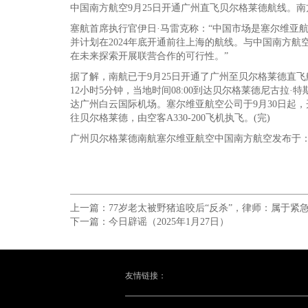
中国南方航空9月25日开通广州直飞贝尔格莱德航线。南
塞航首席执行官伊日·马雷克称：“中国市场是塞尔维亚
并计划在2024年底开通前往上海的航线。与中国南方
在未来探索开展联营合作的可行性。”
据了解，南航已于9月25日开通了广州至贝尔格莱德直飞航
12小时5分钟，当地时间08:00到达贝尔格莱德尼古拉·特
达广州白云国际机场。塞尔维亚航空公司于9月30日起，
往贝尔格莱德，由空客A330-200飞机执飞。(完)
广州贝尔格莱德南航塞尔维亚航空中国南方航空发布于
上一篇：
77岁老太被野猪追咬后“反杀”，律师：属于紧
下一篇：
今日辟谣（2025年1月27日）
友情链接：