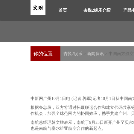
首页
杏悦2娱乐介绍
产品
你的位置：
杏悦2娱乐
>
新闻资讯
> 中国南方航
中新网广州10月1日电 (记者 郭军)记者10月1日从中
根据备忘录，双方将通过拓展联运合作和建立代码共享
作机会，加强全球范围内的协同效应，携手共建广州、
南航总经理韩文胜表示，南航于9月25日新开广州至贝
也是南航与塞尔维亚航空合作的新起点。