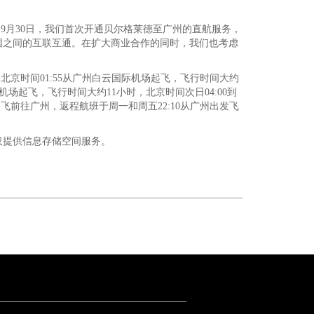
9月30日，我们首次开通贝尔格莱德至广州的直航服务，
国之间的互联互通。在扩大商业合作的同时，我们也考虑
北京时间01:55从广州白云国际机场起飞，飞行时间大约
拉机场起飞，飞行时间大约11小时，北京时间次日04:00到
飞前往广州，返程航班于周一和周五22:10从广州出发飞
仅提供信息存储空间服务。